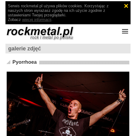
Serwis rockmetal.pl używa plików cookies. Korzystając z
naszych stron wyrażasz zgodę na ich użycie zgodnie z
ustawieniami Twojej przeglądarki.
Zobacz
więcej informacji
.
galerie zdjęć
Pyorrhoea