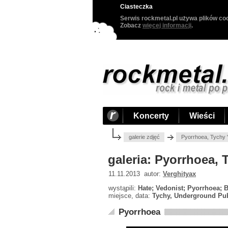
Ciasteczka
Serwis rockmetal.pl używa plików coo
Zobacz
więcej informacji
.
Koncerty
Wieści
galerie zdjęć
Pyorrhoea, Tychy 
galeria: Pyorrhoea,
11.11.2013 autor:
Verghityax
wystąpili:
Hate; Vedonist; Pyorrhoea; 
miejsce, data:
Tychy, Underground Pub
Pyorrhoea