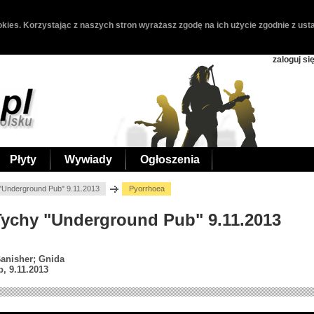
kies. Korzystając z naszych stron wyrażasz zgodę na ich użycie zgodnie z usta
zaloguj si
Płyty
Wywiady
Ogłoszenia
"Underground Pub" 9.11.2013
Pyorrhoea
 Tychy "Underground Pub" 9.11.2013
Banisher; Gnida
, 9.11.2013