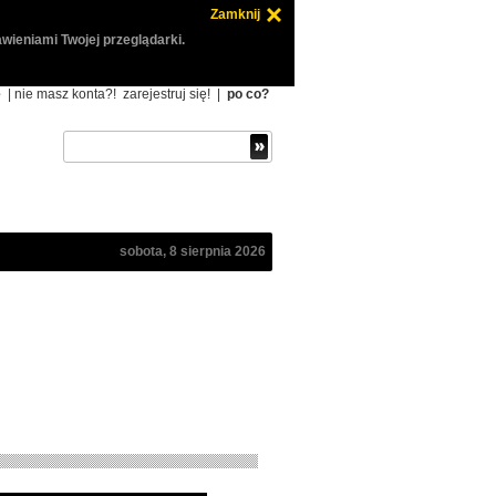
Zamknij
wieniami Twojej przeglądarki.
ę
| nie masz konta?!
zarejestruj się!
|
po co?
sobota, 8 sierpnia 2026