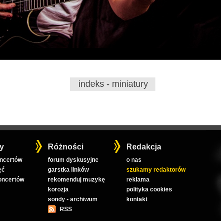
indeks - miniatury
y
Różności
Redakcja
oncertów
forum dyskusyjne
o nas
ęć
garstka linków
szukamy redaktorów
koncertów
rekomenduj muzykę
reklama
korozja
polityka cookies
sondy - archiwum
kontakt
RSS