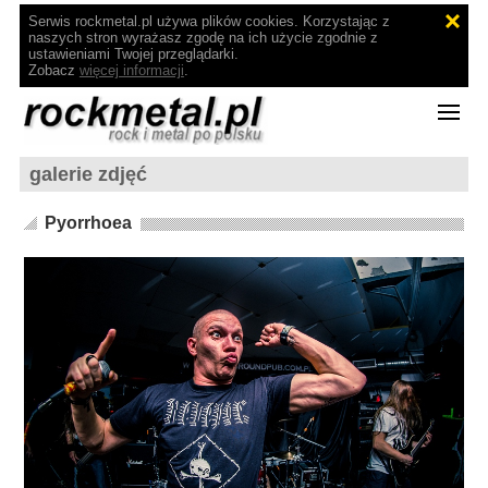
Serwis rockmetal.pl używa plików cookies. Korzystając z
naszych stron wyrażasz zgodę na ich użycie zgodnie z
ustawieniami Twojej przeglądarki.
Zobacz
więcej informacji
.
galerie zdjęć
Pyorrhoea