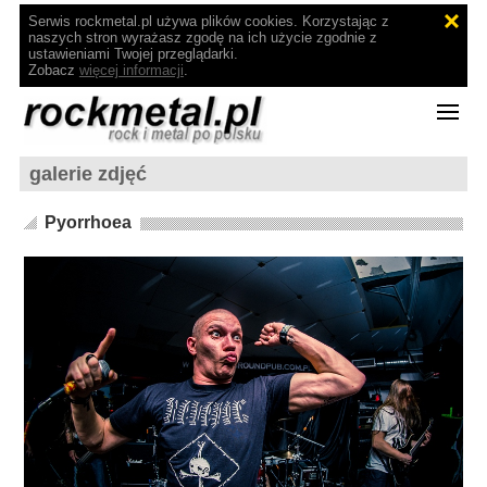
Serwis rockmetal.pl używa plików cookies. Korzystając z
naszych stron wyrażasz zgodę na ich użycie zgodnie z
ustawieniami Twojej przeglądarki.
Zobacz
więcej informacji
.
galerie zdjęć
Pyorrhoea