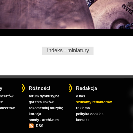
indeks - miniatury
y
Różności
Redakcja
oncertów
forum dyskusyjne
o nas
ęć
garstka linków
szukamy redaktorów
koncertów
rekomenduj muzykę
reklama
korozja
polityka cookies
sondy - archiwum
kontakt
RSS