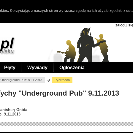
kies. Korzystając z naszych stron wyrażasz zgodę na ich użycie zgodnie z usta
zaloguj si
Płyty
Wywiady
Ogłoszenia
"Underground Pub" 9.11.2013
Pyorrhoea
 Tychy "Underground Pub" 9.11.2013
Banisher; Gnida
, 9.11.2013