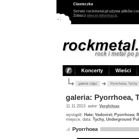
Ciasteczka
Serwis rockmetal.pl używa plików coo
Zobacz
więcej informacji
.
Koncerty
Wieści
galerie zdjęć
Pyorrhoea, Tychy 
galeria: Pyorrhoea,
11.11.2013 autor:
Verghityax
wystąpili:
Hate; Vedonist; Pyorrhoea; 
miejsce, data:
Tychy, Underground Pub
Pyorrhoea