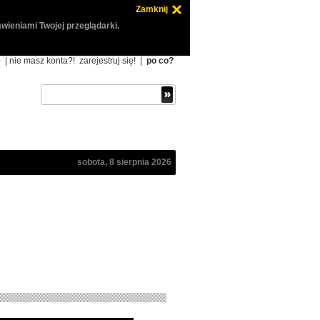
Zamknij
wieniami Twojej przeglądarki.
ę
| nie masz konta?!
zarejestruj się!
|
po co?
sobota, 8 sierpnia 2026