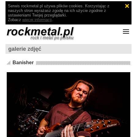
Serwis rockmetal.pl używa plików cookies. Korzystając z
naszych stron wyrażasz zgodę na ich użycie zgodnie z
ustawieniami Twojej przeglądarki.
Zobacz
więcej informacji
.
galerie zdjęć
Banisher