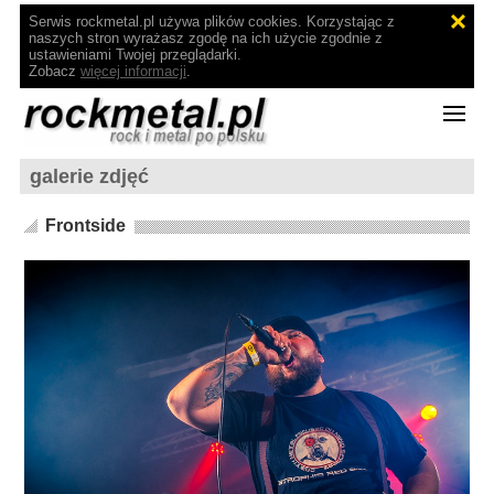
Serwis rockmetal.pl używa plików cookies. Korzystając z
naszych stron wyrażasz zgodę na ich użycie zgodnie z
ustawieniami Twojej przeglądarki.
Zobacz
więcej informacji
.
galerie zdjęć
Frontside