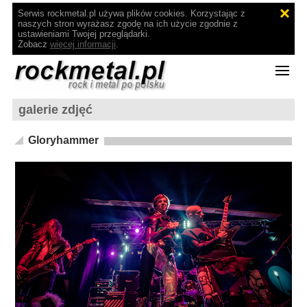
Serwis rockmetal.pl używa plików cookies. Korzystając z
naszych stron wyrażasz zgodę na ich użycie zgodnie z
ustawieniami Twojej przeglądarki.
Zobacz
więcej informacji
.
galerie zdjęć
Gloryhammer