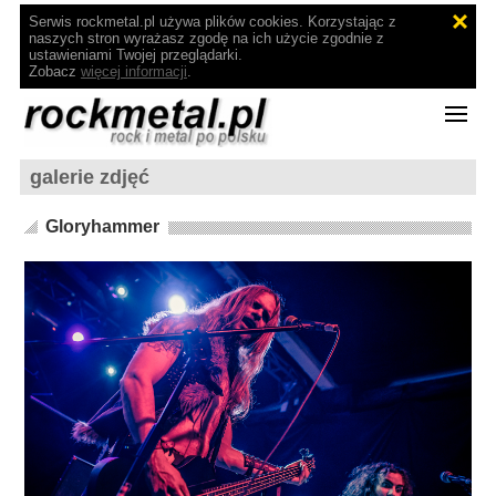
Serwis rockmetal.pl używa plików cookies. Korzystając z
naszych stron wyrażasz zgodę na ich użycie zgodnie z
ustawieniami Twojej przeglądarki.
Zobacz
więcej informacji
.
galerie zdjęć
Gloryhammer