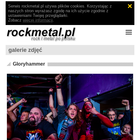
Serwis rockmetal.pl używa plików cookies. Korzystając z
naszych stron wyrażasz zgodę na ich użycie zgodnie z
ustawieniami Twojej przeglądarki.
Zobacz
więcej informacji
.
galerie zdjęć
Gloryhammer