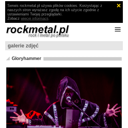
Serwis rockmetal.pl używa plików cookies. Korzystając z
naszych stron wyrażasz zgodę na ich użycie zgodnie z
ustawieniami Twojej przeglądarki.
Zobacz
więcej informacji
.
galerie zdjęć
Gloryhammer