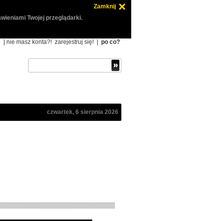
Zamknij
wieniami Twojej przeglądarki.
ę
| nie masz konta?!
zarejestruj się!
|
po co?
czwartek, 6 sierpnia 2026