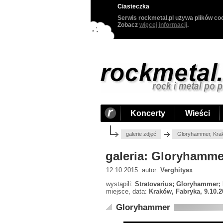
Ciasteczka
Serwis rockmetal.pl używa plików coo
Zobacz
więcej informacji
.
Koncerty
Wieści
galerie zdjęć
Gloryhammer, Kra
galeria: Gloryhamme
12.10.2015 autor:
Verghityax
wystąpili:
Stratovarius; Gloryhammer;
miejsce, data:
Kraków, Fabryka, 9.10.2
Gloryhammer