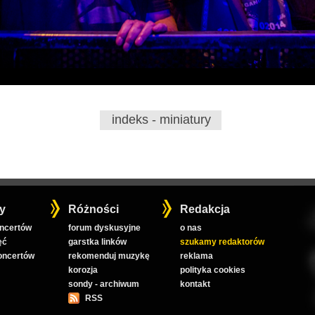
indeks - miniatury
y
Różności
Redakcja
oncertów
forum dyskusyjne
o nas
ęć
garstka linków
szukamy redaktorów
koncertów
rekomenduj muzykę
reklama
korozja
polityka cookies
sondy - archiwum
kontakt
RSS