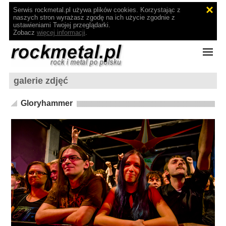
Serwis rockmetal.pl używa plików cookies. Korzystając z
naszych stron wyrażasz zgodę na ich użycie zgodnie z
ustawieniami Twojej przeglądarki.
Zobacz
więcej informacji
.
galerie zdjęć
Gloryhammer