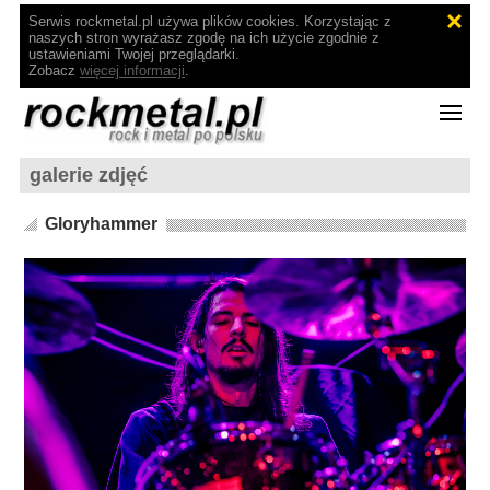
Serwis rockmetal.pl używa plików cookies. Korzystając z
naszych stron wyrażasz zgodę na ich użycie zgodnie z
ustawieniami Twojej przeglądarki.
Zobacz
więcej informacji
.
galerie zdjęć
Gloryhammer