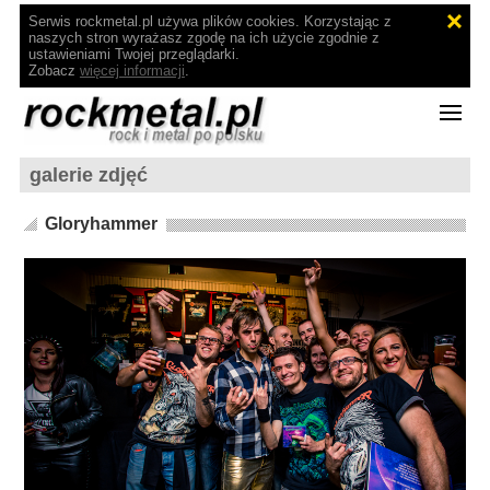
Serwis rockmetal.pl używa plików cookies. Korzystając z
naszych stron wyrażasz zgodę na ich użycie zgodnie z
ustawieniami Twojej przeglądarki.
Zobacz
więcej informacji
.
galerie zdjęć
Gloryhammer