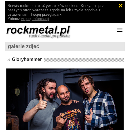
Serwis rockmetal.pl używa plików cookies. Korzystając z
naszych stron wyrażasz zgodę na ich użycie zgodnie z
ustawieniami Twojej przeglądarki.
Zobacz
więcej informacji
.
galerie zdjęć
Gloryhammer