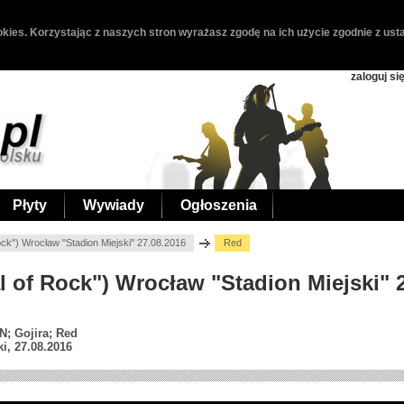
kies. Korzystając z naszych stron wyrażasz zgodę na ich użycie zgodnie z usta
zaloguj si
Płyty
Wywiady
Ogłoszenia
ock") Wrocław "Stadion Miejski" 27.08.2016
Red
al of Rock") Wrocław "Stadion Miejski" 
N; Gojira; Red
i, 27.08.2016