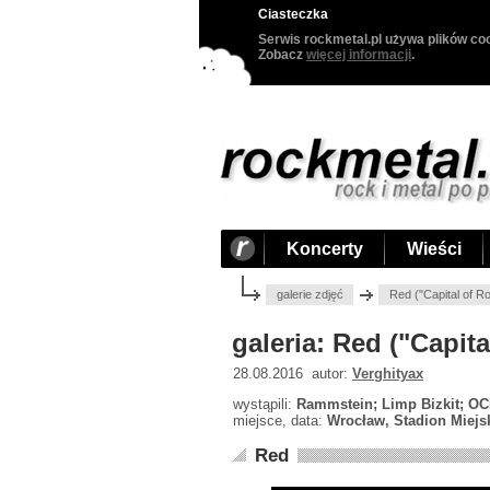
Ciasteczka
Serwis rockmetal.pl używa plików coo
Zobacz
więcej informacji
.
Koncerty
Wieści
galerie zdjęć
Red ("Capital of R
galeria: Red ("Capit
28.08.2016 autor:
Verghityax
wystąpili:
Rammstein; Limp Bizkit; OC
miejsce, data:
Wrocław, Stadion Miejsk
Red