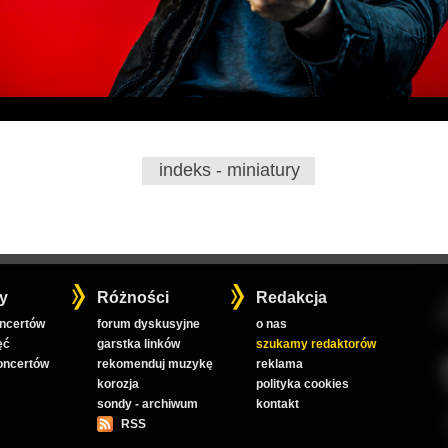
indeks - miniatury
y
Różności
Redakcja
oncertów
forum dyskusyjne
o nas
ęć
garstka linków
szukamy redaktorów
koncertów
rekomenduj muzykę
reklama
korozja
polityka cookies
sondy - archiwum
kontakt
RSS