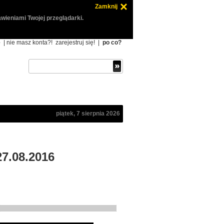
Zamknij
wieniami Twojej przeglądarki.
ę
| nie masz konta?!
zarejestruj się!
|
po co?
piątek, 7 sierpnia 2026
27.08.2016