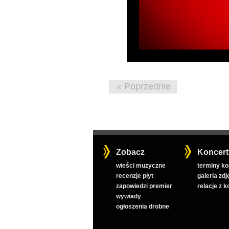
« Poprzednie
Zobacz
Koncert
wieści muzyczne
terminy k
recenzje płyt
galeria zdj
zapowiedzi premier
relacje z 
wywiady
ogłoszenia drobne