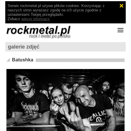
Serwis rockmetal.pl używa plików cookies. Korzystając z
naszych stron wyrażasz zgodę na ich użycie zgodnie z
ustawieniami Twojej przeglądarki.
Zobacz
więcej informacji
.
galerie zdjęć
Batushka