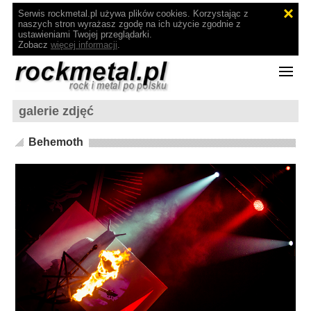
Serwis rockmetal.pl używa plików cookies. Korzystając z
naszych stron wyrażasz zgodę na ich użycie zgodnie z
ustawieniami Twojej przeglądarki.
Zobacz
więcej informacji
.
galerie zdjęć
Behemoth