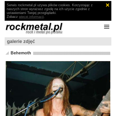
Serwis rockmetal.pl używa plików cookies. Korzystając z
naszych stron wyrażasz zgodę na ich użycie zgodnie z
ustawieniami Twojej przeglądarki.
Zobacz
więcej informacji
.
galerie zdjęć
Behemoth