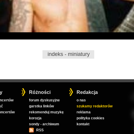
indeks - miniatury
y
Różności
Redakcja
oncertów
forum dyskusyjne
o nas
ęć
garstka linków
szukamy redaktorów
koncertów
rekomenduj muzykę
reklama
korozja
polityka cookies
sondy - archiwum
kontakt
RSS