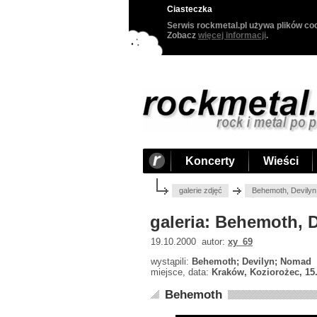
Ciasteczka
Serwis rockmetal.pl używa plików coo
Zobacz
więcej informacji
.
Koncerty
Wieści
galerie zdjęć
Behemoth, Devilyn
galeria: Behemoth, 
19.10.2000 autor:
xy_69
wystąpili:
Behemoth; Devilyn; Nomad
miejsce, data:
Kraków, Koziorożec, 15
Behemoth