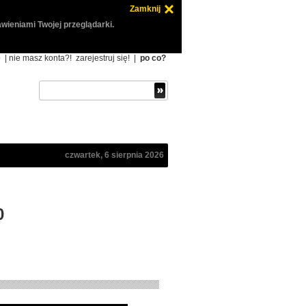
Zamknij
wieniami Twojej przeglądarki.
ę
| nie masz konta?!
zarejestruj się!
|
po co?
czwartek, 6 sierpnia 2026
0