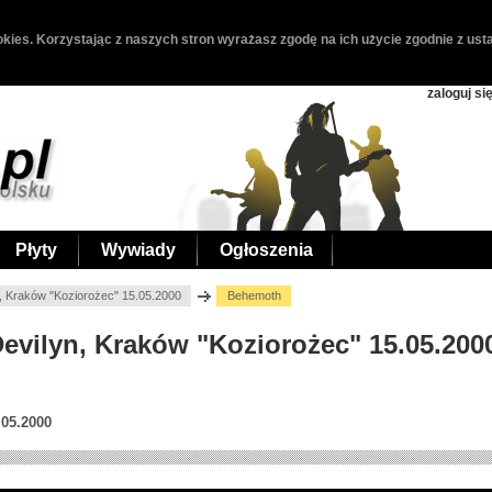
kies. Korzystając z naszych stron wyrażasz zgodę na ich użycie zgodnie z usta
zaloguj si
Płyty
Wywiady
Ogłoszenia
, Kraków "Koziorożec" 15.05.2000
Behemoth
Devilyn, Kraków "Koziorożec" 15.05.200
.05.2000