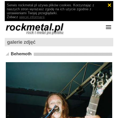
Serwis rockmetal.pl używa plików cookies. Korzystając z
naszych stron wyrażasz zgodę na ich użycie zgodnie z
ustawieniami Twojej przeglądarki.
Zobacz
więcej informacji
.
galerie zdjęć
Behemoth