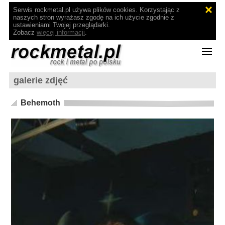
Serwis rockmetal.pl używa plików cookies. Korzystając z
naszych stron wyrażasz zgodę na ich użycie zgodnie z
ustawieniami Twojej przeglądarki.
Zobacz
więcej informacji
.
galerie zdjęć
Behemoth