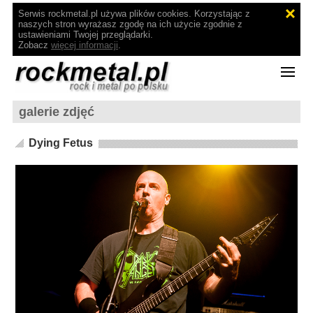
Serwis rockmetal.pl używa plików cookies. Korzystając z
naszych stron wyrażasz zgodę na ich użycie zgodnie z
ustawieniami Twojej przeglądarki.
Zobacz
więcej informacji
.
galerie zdjęć
Dying Fetus