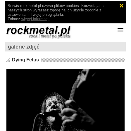
Serwis rockmetal.pl używa plików cookies. Korzystając z
naszych stron wyrażasz zgodę na ich użycie zgodnie z
ustawieniami Twojej przeglądarki.
Zobacz
więcej informacji
.
galerie zdjęć
Dying Fetus