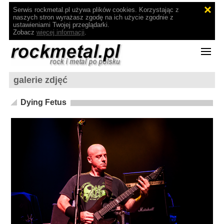
Serwis rockmetal.pl używa plików cookies. Korzystając z
naszych stron wyrażasz zgodę na ich użycie zgodnie z
ustawieniami Twojej przeglądarki.
Zobacz
więcej informacji
.
galerie zdjęć
Dying Fetus