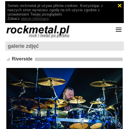
Serwis rockmetal.pl używa plików cookies. Korzystając z
naszych stron wyrażasz zgodę na ich użycie zgodnie z
ustawieniami Twojej przeglądarki.
Zobacz
więcej informacji
.
galerie zdjęć
Riverside