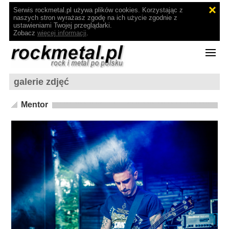
Serwis rockmetal.pl używa plików cookies. Korzystając z
naszych stron wyrażasz zgodę na ich użycie zgodnie z
ustawieniami Twojej przeglądarki.
Zobacz
więcej informacji
.
galerie zdjęć
Mentor