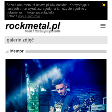
Serwis rockmetal.pl używa plików cookies. Korzystając z
naszych stron wyrażasz zgodę na ich użycie zgodnie z
ustawieniami Twojej przeglądarki.
Zobacz
więcej informacji
.
galerie zdjęć
Mentor