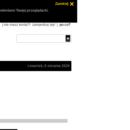
Zamknij
wieniami Twojej przeglądarki.
ę
| nie masz konta?!
zarejestruj się!
|
po co?
czwartek, 6 sierpnia 2026