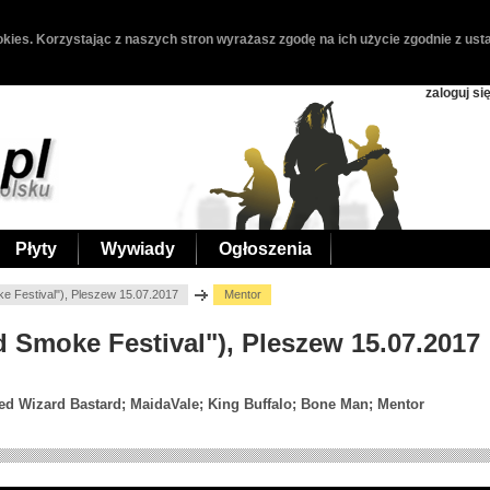
kies. Korzystając z naszych stron wyrażasz zgodę na ich użycie zgodnie z usta
zaloguj si
Płyty
Wywiady
Ogłoszenia
e Festival"), Pleszew 15.07.2017
Mentor
d Smoke Festival"), Pleszew 15.07.2017
d Wizard Bastard; MaidaVale; King Buffalo; Bone Man; Mentor