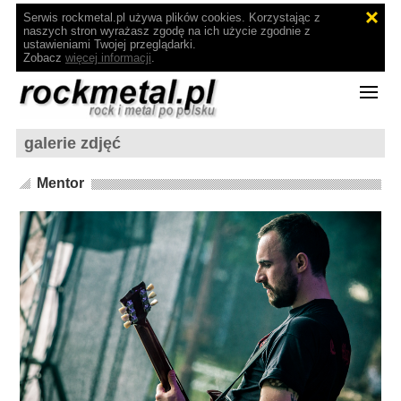
Serwis rockmetal.pl używa plików cookies. Korzystając z
naszych stron wyrażasz zgodę na ich użycie zgodnie z
ustawieniami Twojej przeglądarki.
Zobacz
więcej informacji
.
galerie zdjęć
Mentor