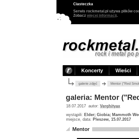
Ciasteczka
Serwis rockmetal.pl używa plików coo
Zobacz
więcej informacji
.
Koncerty
Wieści
galerie zdjęć
Mentor ("Red Smok
galeria: Mentor ("Re
18.07.2017 autor:
Verghityax
wystąpili:
Elder; Giobia; Mammoth Wee
miejsce, data:
Pleszew, 15.07.2017
Mentor