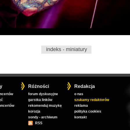
indeks - miniatury
y
Różności
Redakcja
oncertów
forum dyskusyjne
o nas
ęć
garstka linków
szukamy redaktorów
koncertów
rekomenduj muzykę
reklama
korozja
polityka cookies
sondy - archiwum
kontakt
RSS