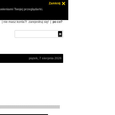
Zamknij
wieniami Twojej przeglądarki.
ę
| nie masz konta?!
zarejestruj się!
|
po co?
piątek, 7 sierpnia 2026