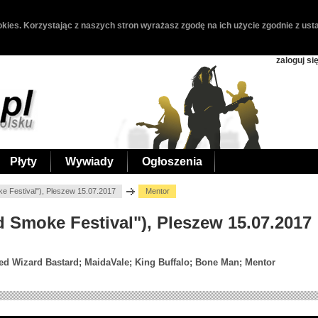
kies. Korzystając z naszych stron wyrażasz zgodę na ich użycie zgodnie z usta
zaloguj si
Płyty
Wywiady
Ogłoszenia
e Festival"), Pleszew 15.07.2017
Mentor
d Smoke Festival"), Pleszew 15.07.2017
d Wizard Bastard; MaidaVale; King Buffalo; Bone Man; Mentor