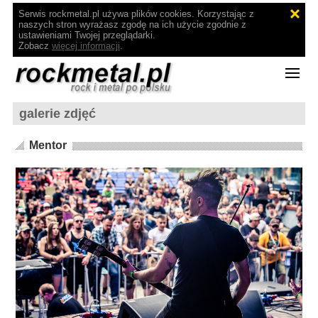
Serwis rockmetal.pl używa plików cookies. Korzystając z
naszych stron wyrażasz zgodę na ich użycie zgodnie z
ustawieniami Twojej przeglądarki.
Zobacz
więcej informacji
.
galerie zdjęć
Mentor