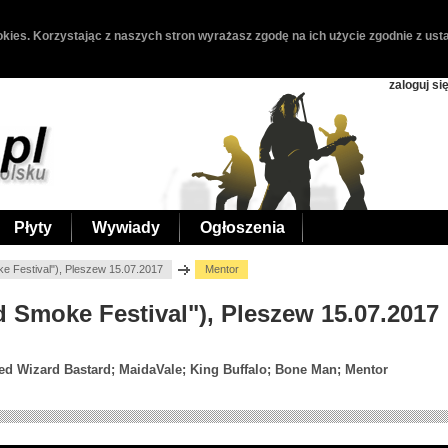
kies. Korzystając z naszych stron wyrażasz zgodę na ich użycie zgodnie z usta
zaloguj si
Płyty
Wywiady
Ogłoszenia
e Festival"), Pleszew 15.07.2017
Mentor
d Smoke Festival"), Pleszew 15.07.2017
d Wizard Bastard; MaidaVale; King Buffalo; Bone Man; Mentor