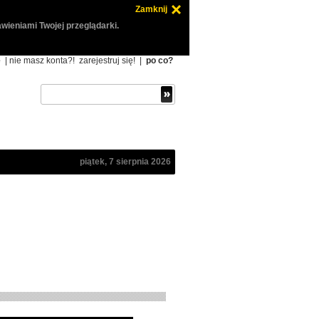
Zamknij
wieniami Twojej przeglądarki.
ę
| nie masz konta?!
zarejestruj się!
|
po co?
piątek, 7 sierpnia 2026