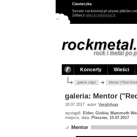
Ciasteczka
Serwis rockmetal.pl używa plików coo
Zobacz
więcej informacji
.
Koncerty
Wieści
galerie zdjęć
Mentor ("Red Smok
galeria: Mentor ("Re
18.07.2017 autor:
Verghityax
wystąpili:
Elder; Giobia; Mammoth Wee
miejsce, data:
Pleszew, 15.07.2017
Mentor