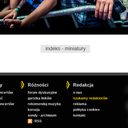
indeks - miniatury
y
Różności
Redakcja
oncertów
forum dyskusyjne
o nas
ęć
garstka linków
szukamy redaktorów
koncertów
rekomenduj muzykę
reklama
korozja
polityka cookies
sondy - archiwum
kontakt
RSS