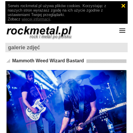
Serwis rockmetal.pl używa plików cookies. Korzystając z
naszych stron wyrażasz zgodę na ich użycie zgodnie z
ustawieniami Twojej przeglądarki.
Zobacz
więcej informacji
.
galerie zdjęć
Mammoth Weed Wizard Bastard