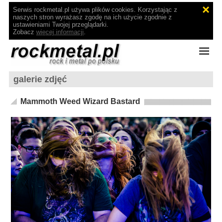
Serwis rockmetal.pl używa plików cookies. Korzystając z
naszych stron wyrażasz zgodę na ich użycie zgodnie z
ustawieniami Twojej przeglądarki.
Zobacz
więcej informacji
.
galerie zdjęć
Mammoth Weed Wizard Bastard