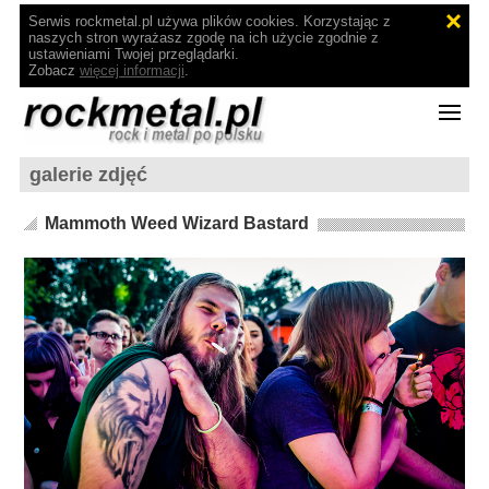
Serwis rockmetal.pl używa plików cookies. Korzystając z
naszych stron wyrażasz zgodę na ich użycie zgodnie z
ustawieniami Twojej przeglądarki.
Zobacz
więcej informacji
.
galerie zdjęć
Mammoth Weed Wizard Bastard