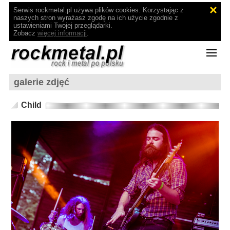
Serwis rockmetal.pl używa plików cookies. Korzystając z
naszych stron wyrażasz zgodę na ich użycie zgodnie z
ustawieniami Twojej przeglądarki.
Zobacz
więcej informacji
.
galerie zdjęć
Child