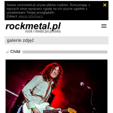
Serwis rockmetal.pl używa plików cookies. Korzystając z
naszych stron wyrażasz zgodę na ich użycie zgodnie z
ustawieniami Twojej przeglądarki.
Zobacz
więcej informacji
.
galerie zdjęć
Child