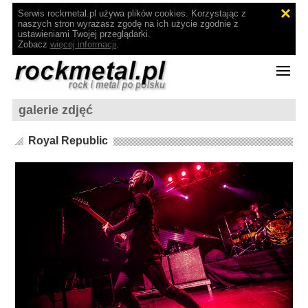
Serwis rockmetal.pl używa plików cookies. Korzystając z
naszych stron wyrażasz zgodę na ich użycie zgodnie z
ustawieniami Twojej przeglądarki.
Zobacz
więcej informacji
.
galerie zdjęć
Royal Republic