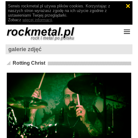
Serwis rockmetal.pl używa plików cookies. Korzystając z
naszych stron wyrażasz zgodę na ich użycie zgodnie z
ustawieniami Twojej przeglądarki.
Zobacz
więcej informacji
.
galerie zdjęć
Rotting Christ