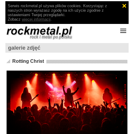
Serwis rockmetal.pl używa plików cookies. Korzystając z
naszych stron wyrażasz zgodę na ich użycie zgodnie z
ustawieniami Twojej przeglądarki.
Zobacz
więcej informacji
.
galerie zdjęć
Rotting Christ