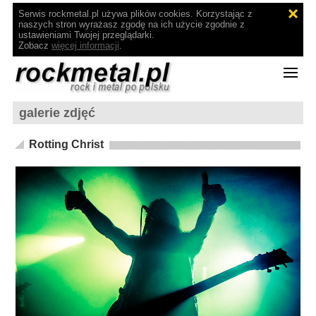
Serwis rockmetal.pl używa plików cookies. Korzystając z
naszych stron wyrażasz zgodę na ich użycie zgodnie z
ustawieniami Twojej przeglądarki.
Zobacz
więcej informacji
.
galerie zdjęć
Rotting Christ