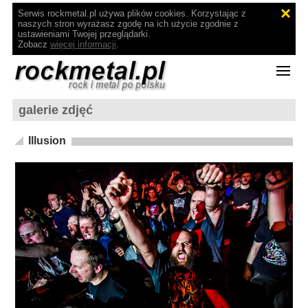
Serwis rockmetal.pl używa plików cookies. Korzystając z
naszych stron wyrażasz zgodę na ich użycie zgodnie z
ustawieniami Twojej przeglądarki.
Zobacz
więcej informacji
.
galerie zdjęć
Illusion