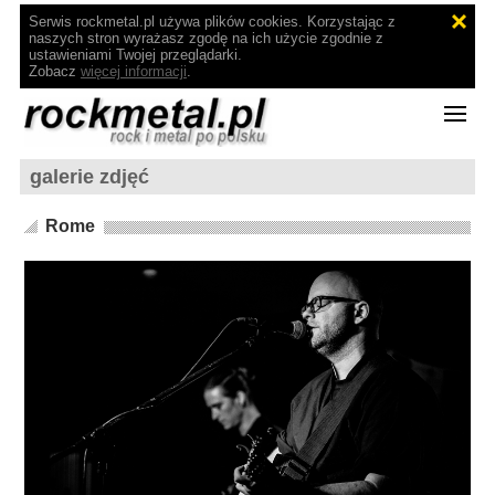
Serwis rockmetal.pl używa plików cookies. Korzystając z
naszych stron wyrażasz zgodę na ich użycie zgodnie z
ustawieniami Twojej przeglądarki.
Zobacz
więcej informacji
.
galerie zdjęć
Rome