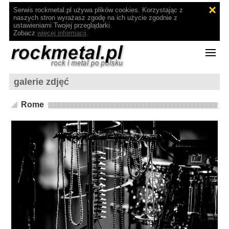
Serwis rockmetal.pl używa plików cookies. Korzystając z
naszych stron wyrażasz zgodę na ich użycie zgodnie z
ustawieniami Twojej przeglądarki.
Zobacz
więcej informacji
.
galerie zdjęć
Rome