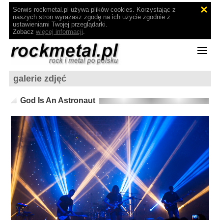
Serwis rockmetal.pl używa plików cookies. Korzystając z
naszych stron wyrażasz zgodę na ich użycie zgodnie z
ustawieniami Twojej przeglądarki.
Zobacz
więcej informacji
.
galerie zdjęć
God Is An Astronaut