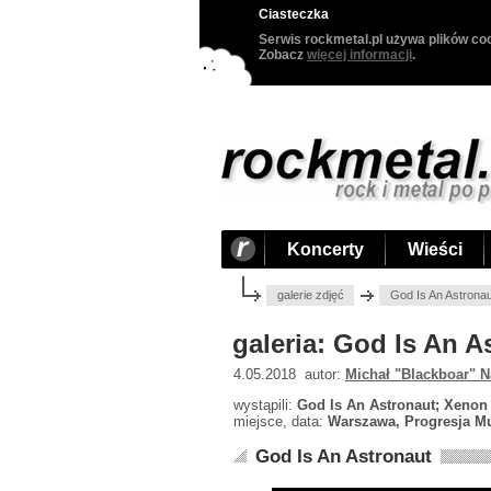
Ciasteczka
Serwis rockmetal.pl używa plików coo
Zobacz
więcej informacji
.
Koncerty
Wieści
galerie zdjęć
God Is An Astrona
galeria: God Is An 
4.05.2018 autor:
Michał "Blackboar" N
wystąpili:
God Is An Astronaut; Xenon 
miejsce, data:
Warszawa, Progresja Mu
God Is An Astronaut