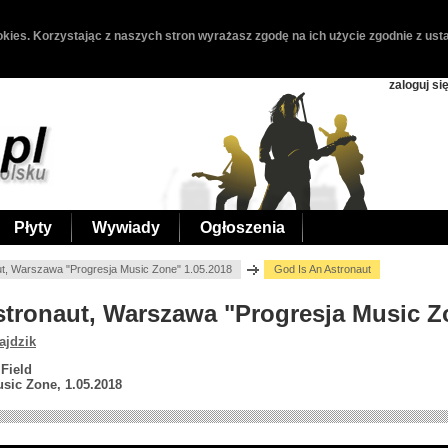
kies. Korzystając z naszych stron wyrażasz zgodę na ich użycie zgodnie z usta
zaloguj si
Płyty
Wywiady
Ogłoszenia
ut, Warszawa "Progresja Music Zone" 1.05.2018
God Is An Astronaut
Astronaut, Warszawa "Progresja Music Z
ajdzik
Field
sic Zone, 1.05.2018