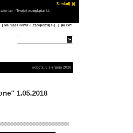
Zamknij
wieniami Twojej przeglądarki.
ę
| nie masz konta?!
zarejestruj się!
|
po co?
sobota, 8 sierpnia 2026
one" 1.05.2018