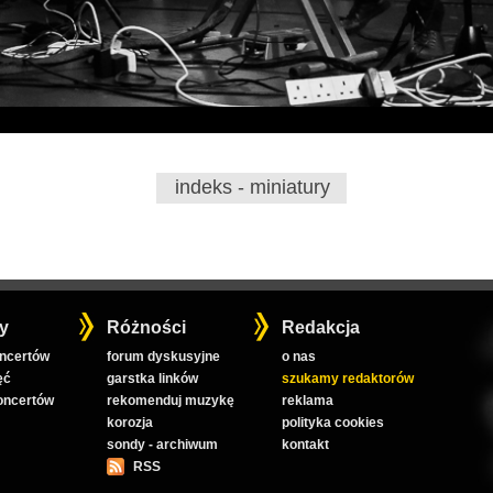
indeks - miniatury
y
Różności
Redakcja
oncertów
forum dyskusyjne
o nas
ęć
garstka linków
szukamy redaktorów
koncertów
rekomenduj muzykę
reklama
korozja
polityka cookies
sondy - archiwum
kontakt
RSS