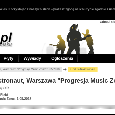
kies. Korzystając z naszych stron wyrażasz zgodę na ich użycie zgodnie z usta
zaloguj si
Płyty
Wywiady
Ogłoszenia
ut, Warszawa "Progresja Music Zone" 1.05.2018
God Is An Astronaut
Astronaut, Warszawa "Progresja Music Z
ajdzik
Field
sic Zone, 1.05.2018