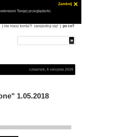
Zamknij
wieniami Twojej przeglądarki.
ę
| nie masz konta?!
zarejestruj się!
|
po co?
czwartek, 6 sierpnia 2026
one" 1.05.2018