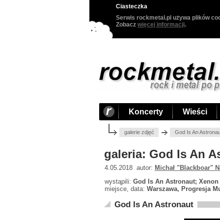
Ciasteczka
Serwis rockmetal.pl używa plików coo
Zobacz
więcej informacji
.
Koncerty
Wieści
galerie zdjęć
God Is An Astrona
galeria: God Is An 
4.05.2018 autor:
Michał "Blackboar" N
wystąpili:
God Is An Astronaut; Xenon 
miejsce, data:
Warszawa, Progresja Mu
God Is An Astronaut