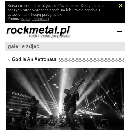
Serwis rockmetal.pl używa plików cookies. Korzystając z
naszych stron wyrażasz zgodę na ich użycie zgodnie z
ustawieniami Twojej przeglądarki.
Zobacz
więcej informacji
.
galerie zdjęć
God Is An Astronaut